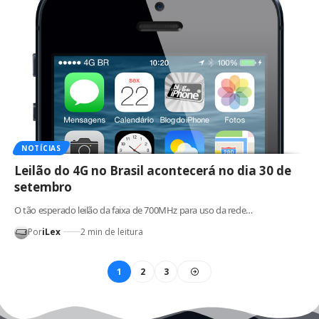
NOTÍCIAS
Leilão do 4G no Brasil acontecerá no dia 30 de
setembro
O tão esperado leilão da faixa de 700MHz para uso da rede…
Por
iLex
2 min de leitura
1
2
3