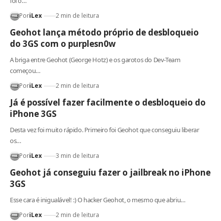
foi o…
Por
iLex
2 min de leitura
Geohot lança método próprio de desbloqueio
do 3GS com o purplesn0w
A briga entre Geohot (George Hotz) e os garotos do Dev-Team
começou…
Por
iLex
2 min de leitura
Já é possível fazer facilmente o desbloqueio do
iPhone 3GS
Desta vez foi muito rápido. Primeiro foi Geohot que conseguiu liberar
os…
Por
iLex
3 min de leitura
Geohot já conseguiu fazer o jailbreak no iPhone
3GS
Esse cara é inigualável! :) O hacker Geohot, o mesmo que abriu…
Por
iLex
2 min de leitura