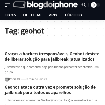
iOS 26
OFERTAS
VPN
TÓPICOS
Tag:
geohot
Graças a hackers irresponsáveis, Geohot desiste
de liberar solução para jailbreak (atualizado)
Justamente o que comentei hoje pela manhã parece ter acontecido. Um
grupo…
Por
iLex
2 min de leitura
Geohot ataca outra vez e promete solução de
jailbreak para todos os aparelhos
É desnecessário apresentar Geohot (George Hotz), o jovem hacker que