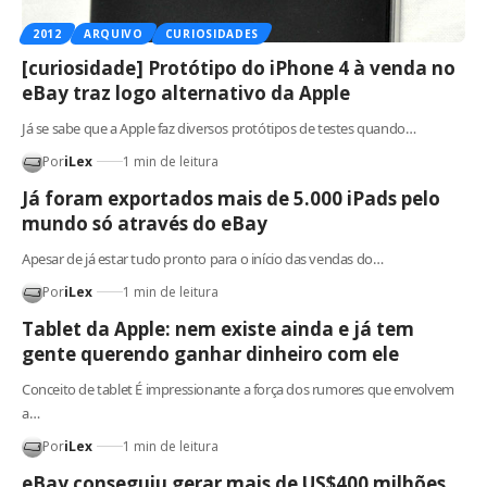
2012
ARQUIVO
CURIOSIDADES
[curiosidade] Protótipo do iPhone 4 à venda no
eBay traz logo alternativo da Apple
Já se sabe que a Apple faz diversos protótipos de testes quando…
Por
iLex
1 min de leitura
Já foram exportados mais de 5.000 iPads pelo
mundo só através do eBay
Apesar de já estar tudo pronto para o início das vendas do…
Por
iLex
1 min de leitura
Tablet da Apple: nem existe ainda e já tem
gente querendo ganhar dinheiro com ele
Conceito de tablet É impressionante a força dos rumores que envolvem
a…
Por
iLex
1 min de leitura
eBay conseguiu gerar mais de US$400 milhões