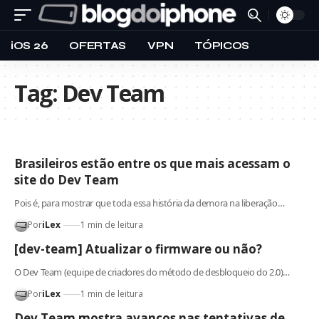
iOS 26
OFERTAS
VPN
TÓPICOS
Tag:
Dev Team
Brasileiros estão entre os que mais acessam o
site do Dev Team
Pois é, para mostrar que toda essa história da demora na liberação…
Por
iLex
1 min de leitura
[dev-team] Atualizar o firmware ou não?
O Dev Team (equipe de criadores do método de desbloqueio do 2.0)…
Por
iLex
1 min de leitura
Dev Team mostra avanços nas tentativas de