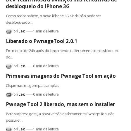
desbloqueio do iPhone 3G
Como todos sabem, o novo iPhone 3G ainda não pode ser
desbloqueado…
Por
iLex
1 min de leitura
Liberado o PwnageTool 2.0.1
Em menos de 24h após do lançamento da ferramenta de desbloqueio
do…
Por
iLex
0 min de leitura
Primeiras imagens do Pwnage Tool em ação
Clique nas imagens para ampliar.
Por
iLex
0 min de leitura
Pwnage Tool 2 liberado, mas sem o Installer
Para surpresa geral, a nova versão da ferramenta Pwnage Tool não
possui o…
Por
iLex
1 min de leitura