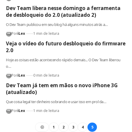
Dev Team libera nesse domingo a ferramenta
de desbloqueio do 2.0 (atualizado 2)
O Dev Team publicou em seu blog há alguns minutos atrás a…
Por
iLex
1 min de leitura
Veja o vídeo do futuro desbloqueio do firmware
2.0
Hoje as coisas estão acontecendo rápido demais... O Dev Team liberou
o…
Por
iLex
0 min de leitura
Dev Team já tem em mãos o novo iPhone 3G
(atualizado)
Que coisa legal ter dinheiro sobrando e usar isso em prol da…
Por
iLex
1 min de leitura
1
2
3
4
5