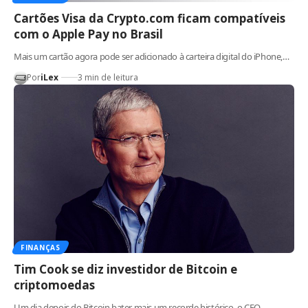
Cartões Visa da Crypto.com ficam compatíveis
com o Apple Pay no Brasil
Mais um cartão agora pode ser adicionado à carteira digital do iPhone,…
Por
iLex
3 min de leitura
FINANÇAS
Tim Cook se diz investidor de Bitcoin e
criptomoedas
Um dia depois do Bitcoin bater mais um recorde histórico, o CEO…