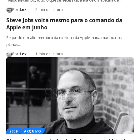
"Naquele tempo, tudo o que se necessitava era de uma xícara de…
Por
iLex
2 min de leitura
Steve Jobs volta mesmo para o comando da
Apple em junho
Segundo um alto membro da diretoria da Apple, nada mudou nos
planos…
Por
iLex
1 min de leitura
2009
ARQUIVO