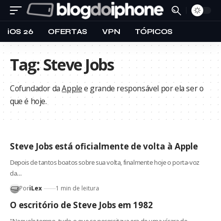
iOS 26
OFERTAS
VPN
TÓPICOS
Tag:
Steve Jobs
Cofundador da
Apple
e grande responsável por ela ser o
que é hoje.
Steve Jobs está oficialmente de volta à Apple
Depois de tantos boatos sobre sua volta, finalmente hoje o porta-voz
da…
Por
iLex
1 min de leitura
O escritório de Steve Jobs em 1982