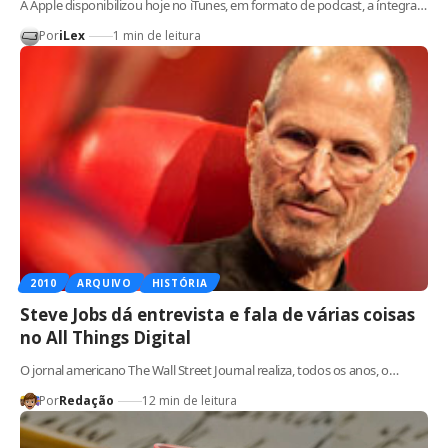
A Apple disponibilizou hoje no iTunes, em formato de podcast, a íntegra…
Por
iLex
1 min de leitura
2010
ARQUIVO
HISTÓRIA
Steve Jobs dá entrevista e fala de várias coisas
no All Things Digital
O jornal americano The Wall Street Journal realiza, todos os anos, o…
Por
Redação
12 min de leitura