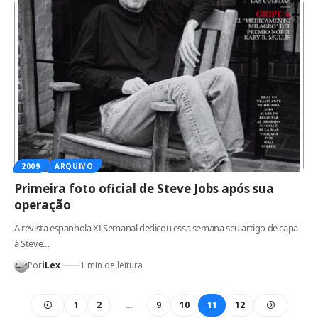
2009
ARQUIVO
Primeira foto oficial de Steve Jobs após sua
operação
A revista espanhola XLSemanal dedicou essa semana seu artigo de capa
à Steve…
Por
iLex
1 min de leitura
1
2
…
9
10
11
12