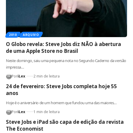
2010
ARQUIVO
O Globo revela: Steve Jobs diz NÃO à abertura
de uma Apple Store no Brasil
Neste domingo, saiu uma pequena nota no Segundo Caderno da versão
impressa…
Por
iLex
2 min de leitura
24 de fevereiro: Steve Jobs completa hoje 55
anos
Hoje é o aniversário de um homem que fundou uma das maiores…
Por
iLex
1 min de leitura
Steve Jobs e iPad são capa de edição da revista
The Economist