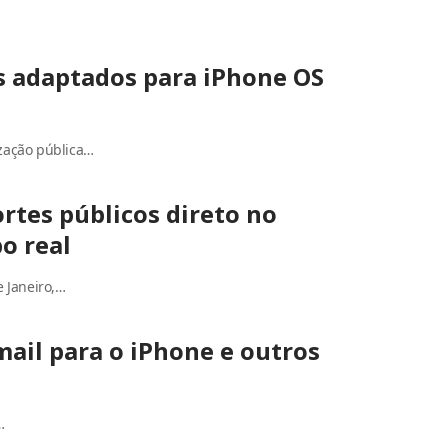
s adaptados para iPhone OS
s
zação pública…
ortes públicos direto no
o real
e Janeiro,…
ail para o iPhone e outros
…