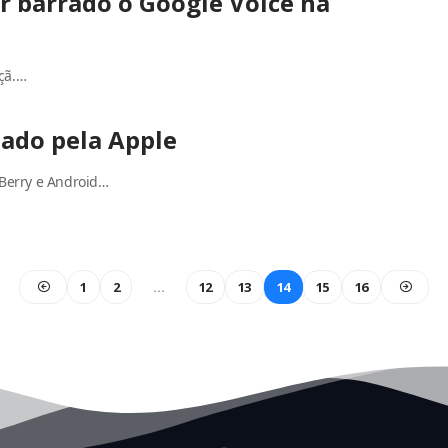
er barrado o Google Voice na
çã.…
tado pela Apple
kBerry e Android…
1
2
…
12
13
14
15
16