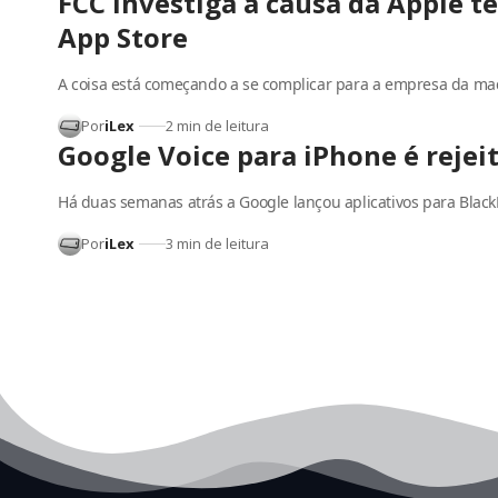
FCC investiga a causa da Apple t
App Store
A coisa está começando a se complicar para a empresa da ma
Por
iLex
2 min de leitura
Google Voice para iPhone é rejei
Há duas semanas atrás a Google lançou aplicativos para Blac
Por
iLex
3 min de leitura