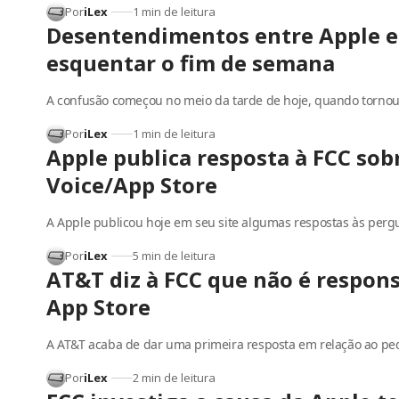
Por
iLex
1 min de leitura
Desentendimentos entre Apple 
esquentar o fim de semana
A confusão começou no meio da tarde de hoje, quando tornou
Por
iLex
1 min de leitura
Apple publica resposta à FCC sob
Voice/App Store
A Apple publicou hoje em seu site algumas respostas às perg
Por
iLex
5 min de leitura
AT&T diz à FCC que não é respons
App Store
A AT&T acaba de dar uma primeira resposta em relação ao p
Por
iLex
2 min de leitura