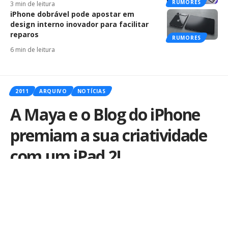
RUMORES
3 min de leitura
iPhone dobrável pode apostar em
design interno inovador para facilitar
reparos
RUMORES
6 min de leitura
2011
ARQUIVO
NOTÍCIAS
A Maya e o Blog do iPhone
premiam a sua criatividade
com um iPad 2!
Por
iLex
Publicado em 1 de abril de 2011