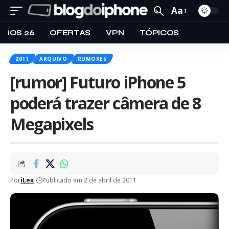
Aa
iOS 26
OFERTAS
VPN
TÓPICOS
2011
ARQUIVO
RUMORES
[rumor] Futuro iPhone 5
poderá trazer câmera de 8
Megapixels
Por
iLex
Publicado em 2 de abril de 2011