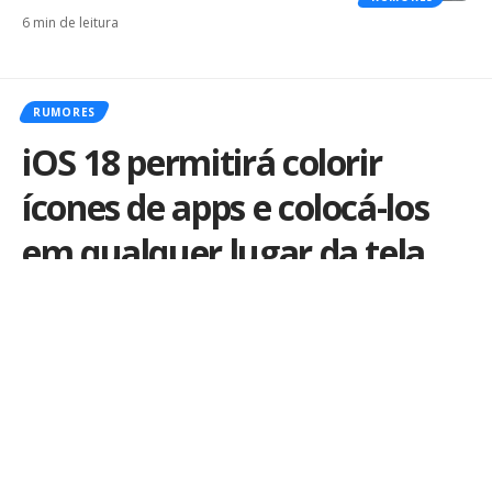
6 min de leitura
RUMORES
iOS 18 permitirá colorir
ícones de apps e colocá-los
em qualquer lugar da tela,
dizem rumores
Por
Kiko Martins
Publicado em 27 de maio de 2024