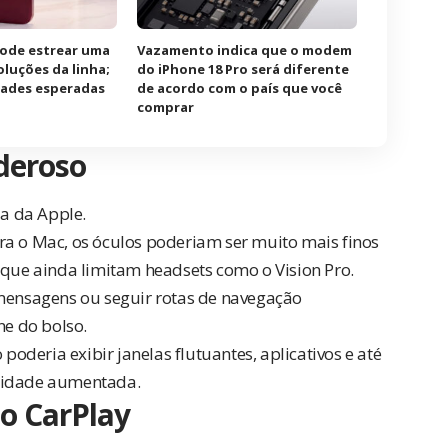
pode estrear uma
Vazamento indica que o modem
oluções da linha;
do iPhone 18 Pro será diferente
idades esperadas
de acordo com o país que você
comprar
deroso
ia da Apple.
ra o Mac, os óculos poderiam ser muito mais finos
 que ainda limitam headsets como o Vision Pro.
 mensagens ou seguir rotas de navegação
ne do bolso.
deria exibir janelas flutuantes, aplicativos e até
alidade aumentada.
o CarPlay