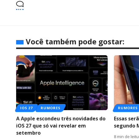
Você também pode gostar:
IOS 27
RUMORES
RUMORES
A Apple escondeu três novidades do
Essas serã
iOS 27 que só vai revelar em
segundo 
setembro
8 min de leit