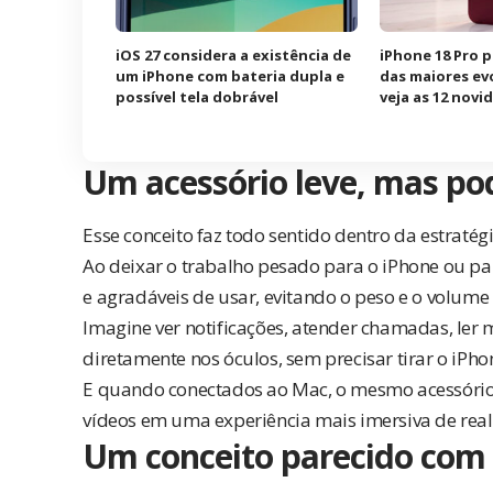
iOS 27 considera a existência de
iPhone 18 Pro 
um iPhone com bateria dupla e
das maiores ev
possível tela dobrável
veja as 12 nov
Um acessório leve, mas po
Esse conceito faz todo sentido dentro da estratég
Ao deixar o trabalho pesado para o iPhone ou pa
e agradáveis de usar, evitando o peso e o volume
Imagine ver notificações, atender chamadas, ler
diretamente nos óculos, sem precisar tirar o iPho
E quando conectados ao Mac, o mesmo acessório po
vídeos em uma experiência mais imersiva de re
Um conceito parecido com 