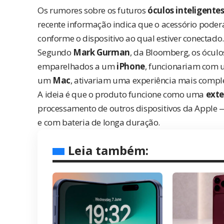
Os rumores sobre os futuros
óculos inteligente
recente informação indica que o acessório po
conforme o dispositivo ao qual estiver conectado.
Segundo
Mark Gurman
, da
Bloomberg
, os ócul
emparelhados a um
iPhone
, funcionariam com u
um
Mac
, ativariam uma experiência mais compl
A ideia é que o produto funcione como uma
exte
processamento de outros dispositivos da Apple —
e com bateria de longa duração.
Leia também: