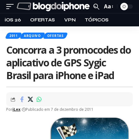
Aa
iOS 26
OFERTAS
VPN
TÓPICOS
2011
ARQUIVO
OFERTAS
Concorra a 3 promocodes do
aplicativo de GPS Sygic
Brasil para iPhone e iPad
Por
iLex
Publicado em 7 de dezembro de 2011