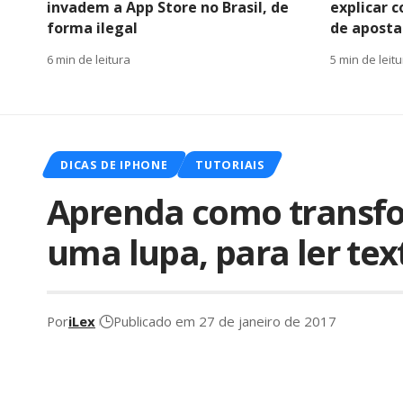
invadem a App Store no Brasil, de
explicar 
forma ilegal
de apostas
6 min de leitura
5 min de leit
DICAS DE IPHONE
TUTORIAIS
Aprenda como transf
uma lupa, para ler te
Por
iLex
Publicado em 27 de janeiro de 2017