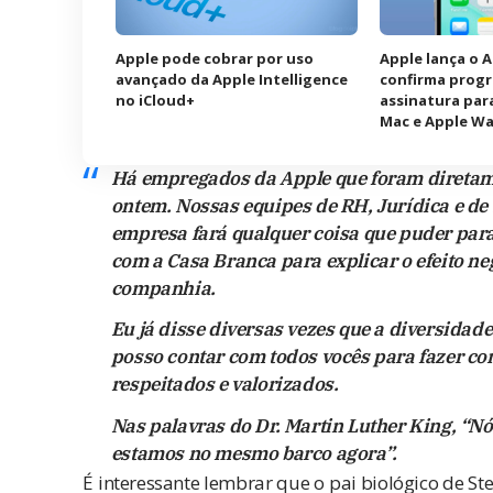
Apple pode cobrar por uso
Apple lança o 
avançado da Apple Intelligence
confirma prog
no iCloud+
assinatura para
Mac e Apple W
Há empregados da Apple que foram diretame
ontem. Nossas equipes de RH, Jurídica e de
empresa fará qualquer coisa que puder para
com a Casa Branca para explicar o efeito n
companhia.
Eu já disse diversas vezes que a diversidade
posso contar com todos vocês para fazer co
respeitados e valorizados.
Nas palavras do Dr. Martin Luther King, “N
estamos no mesmo barco agora”.
É interessante lembrar que o pai biológico de Ste