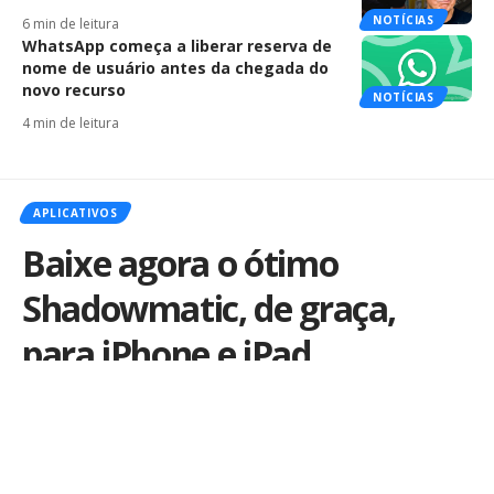
NOTÍCIAS
6 min de leitura
WhatsApp começa a liberar reserva de
nome de usuário antes da chegada do
novo recurso
NOTÍCIAS
4 min de leitura
APLICATIVOS
Baixe agora o ótimo
Shadowmatic, de graça,
para iPhone e iPad
Por
iLex
Publicado em 17 de setembro de 2015