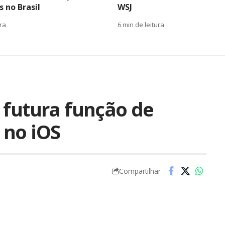
 no Brasil
WSJ
ura
6 min de leitura
 futura função de
 no iOS
Compartilhar