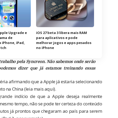
Apple Upgrade e
iOS 27 beta 3 libera mais RAM
rama de
para aplicativos e pode
 iPhone, iPad,
melhorar jogos e apps pesados
atch
no iPhone
trabalho pela Syncreon. Não sabemos onde serão
odemos dizer que já estamos treinando essas
éria afirmando que a Apple já estaria selecionando
to na China (leia mais
aqui
).
rande indício de que a Apple deseja realmente
mesmo tempo, não se pode ter certeza do conteúdo
dutos já prontos que chegaram ao país para serem