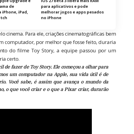
Apple Upgrade e
iOS 27 beta 3 libera mais RAM
rama de
para aplicativos e pode
 iPhone, iPad,
melhorar jogos e apps pesados
atch
no iPhone
elo cinema. Para ele, criações cinematográficas bem
 computador, por melhor que fosse feito, duraria
nto do filme Toy Story, a equipe passou por um
ia certo.
l de fazer de Toy Story. Ele começou a olhar para
mos um computador na Apple, sua vida útil é de
ário. Você sabe, é assim que avança o mundo da
o, o que você criar e o que a Pixar criar, durarão