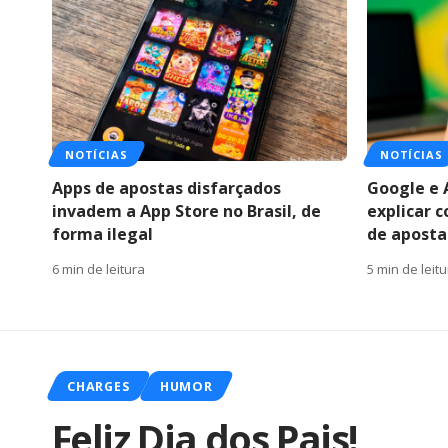
NOTÍCIAS
NOTÍCIAS
Apps de apostas disfarçados
Google e 
invadem a App Store no Brasil, de
explicar 
forma ilegal
de apostas
6 min de leitura
5 min de leit
CHARGES
HUMOR
Feliz Dia dos Pais!