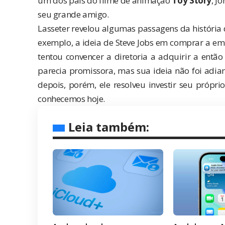
um dos pais do filme de animação
Toy Story
, J
seu grande amigo.
Lasseter revelou algumas passagens da história 
exemplo, a ideia de Steve Jobs em comprar a em
tentou convencer a diretoria a adquirir a entã
parecia promissora, mas sua ideia não foi adi
depois, porém, ele resolveu investir seu própri
conhecemos hoje.
Leia também: