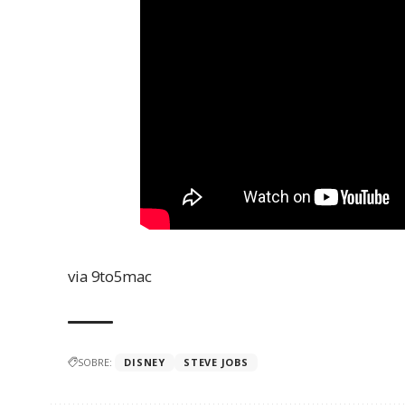
via
9to5mac
SOBRE:
DISNEY
STEVE JOBS