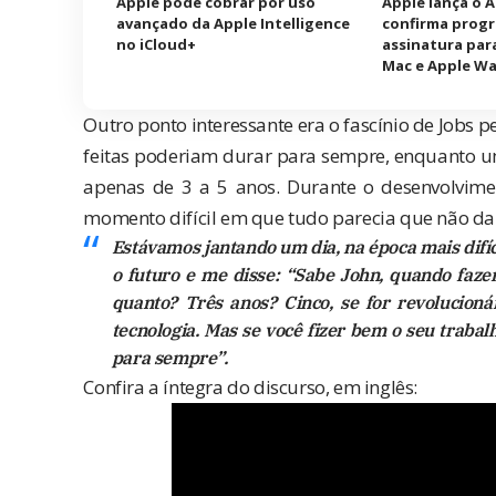
Apple pode cobrar por uso
Apple lança o 
avançado da Apple Intelligence
confirma prog
no iCloud+
assinatura para
Mac e Apple W
Outro ponto interessante era o fascínio de Jobs p
feitas poderiam durar para sempre, enquanto um
apenas de 3 a 5 anos. Durante o desenvolvime
momento difícil em que tudo parecia que não dar
Estávamos jantando um dia, na época mais difíci
o futuro e me disse: “Sabe John, quando faze
quanto? Três anos? Cinco, se for revolucion
tecnologia. Mas se você fizer bem o seu trabalh
para sempre”.
Confira a íntegra do discurso, em inglês: