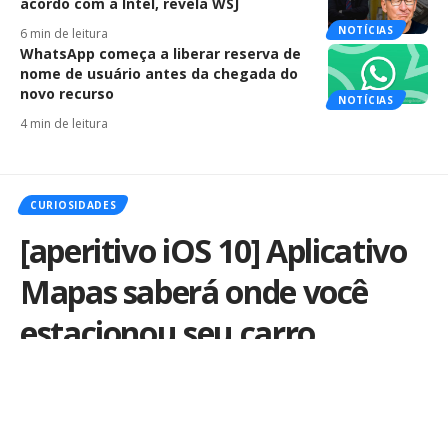
acordo com a Intel, revela WSJ
NOTÍCIAS
6 min de leitura
WhatsApp começa a liberar reserva de
nome de usuário antes da chegada do
novo recurso
NOTÍCIAS
4 min de leitura
CURIOSIDADES
[aperitivo iOS 10] Aplicativo
Mapas saberá onde você
estacionou seu carro
Por
iLex
Publicado em 14 de junho de 2016