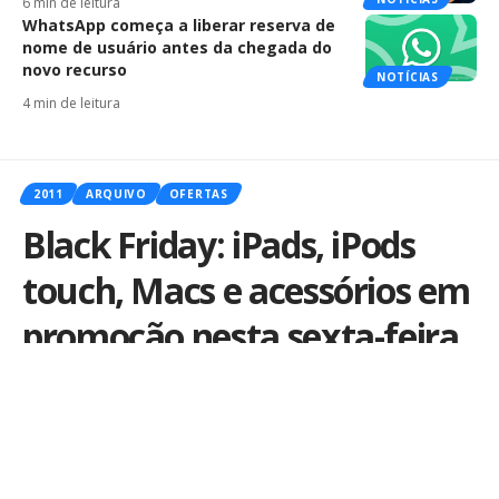
6 min de leitura
WhatsApp começa a liberar reserva de
nome de usuário antes da chegada do
novo recurso
NOTÍCIAS
4 min de leitura
2011
ARQUIVO
OFERTAS
Black Friday: iPads, iPods
touch, Macs e acessórios em
promoção nesta sexta-feira
Por
iLex
Publicado em 25 de novembro de 2011