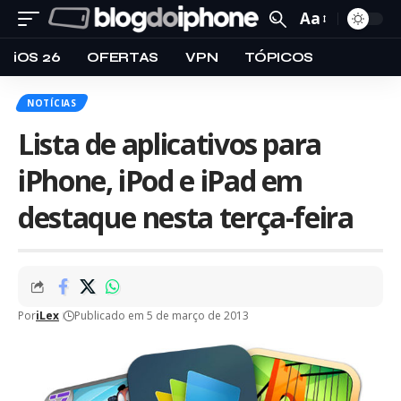
Aa
iOS 26
OFERTAS
VPN
TÓPICOS
NOTÍCIAS
Lista de aplicativos para
iPhone, iPod e iPad em
destaque nesta terça-feira
Por
iLex
Publicado em 5 de março de 2013