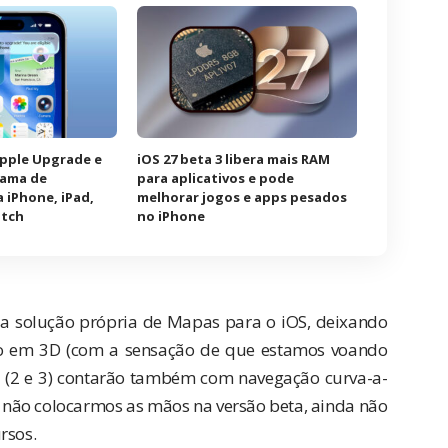
Apple Upgrade e
iOS 27 beta 3 libera mais RAM
rama de
para aplicativos e pode
 iPhone, iPad,
melhorar jogos e apps pesados
atch
no iPhone
ua solução própria de Mapas para o iOS, deixando
ão em 3D (com a sensação de que estamos voando
ad (2 e 3) contarão também com navegação curva-a-
 não colocarmos as mãos na versão beta, ainda não
rsos.