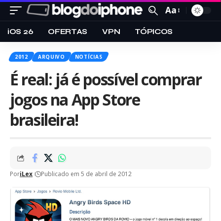
Aa
iOS 26
OFERTAS
VPN
TÓPICOS
2012
ARQUIVO
NOTÍCIAS
É real: já é possível comprar
jogos na App Store
brasileira!
Por
iLex
Publicado em 5 de abril de 2012