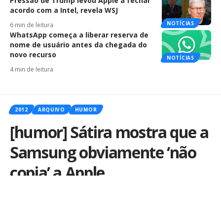
Pressão de Trump levou Apple a fechar
acordo com a Intel, revela WSJ
NOTÍCIAS
6 min de leitura
WhatsApp começa a liberar reserva de
nome de usuário antes da chegada do
novo recurso
NOTÍCIAS
4 min de leitura
2012
ARQUIVO
HUMOR
[humor] Sátira mostra que a
Samsung obviamente ‘não
copia’ a Apple