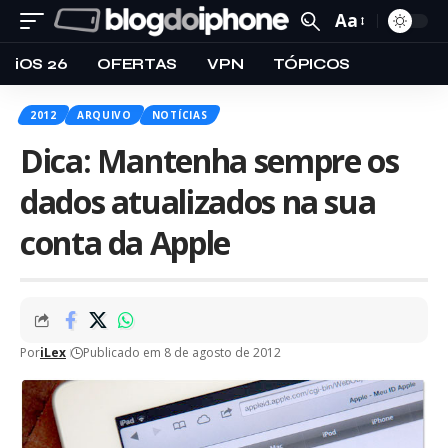
Aa
iOS 26
OFERTAS
VPN
TÓPICOS
2012
ARQUIVO
NOTÍCIAS
Dica: Mantenha sempre os
dados atualizados na sua
conta da Apple
Por
iLex
Publicado em 8 de agosto de 2012