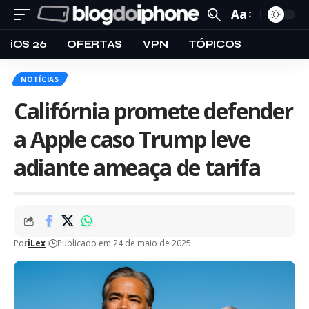
Aa
iOS 26
OFERTAS
VPN
TÓPICOS
NOTÍCIAS
Califórnia promete defender
a Apple caso Trump leve
adiante ameaça de tarifa
Por
iLex
Publicado em 24 de maio de 2025