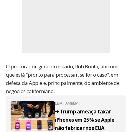
O procurador-geral do estado, Rob Bonta,
afirmou
que está “pronto para processar, se for o caso”, em
defesa da Apple e, principalmente, do ambiente de
negócios californiano.
LEIA TAMBÉM:
➜ Trump ameaça taxar
iPhones em 25% se Apple
não fabricar nos EUA