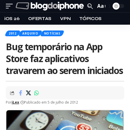
Aa
iOS 26
OFERTAS
VPN
TÓPICOS
2012
ARQUIVO
NOTÍCIAS
Bug temporário na App
Store faz aplicativos
travarem ao serem iniciados
Por
iLex
Publicado em 5 de julho de 2012