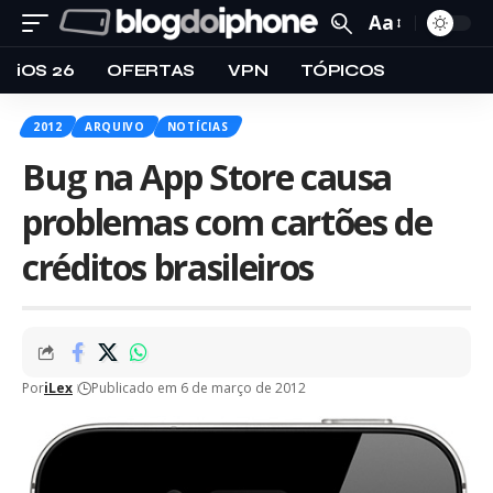
Aa
iOS 26
OFERTAS
VPN
TÓPICOS
2012
ARQUIVO
NOTÍCIAS
Bug na App Store causa
problemas com cartões de
créditos brasileiros
Por
iLex
Publicado em 6 de março de 2012