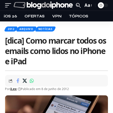
Aa
iOS 26
OFERTAS
VPN
TÓPICOS
2012
ARQUIVO
NOTÍCIAS
[dica] Como marcar todos os
emails como lidos no iPhone
e iPad
Por
iLex
Publicado em 8 de junho de 2012