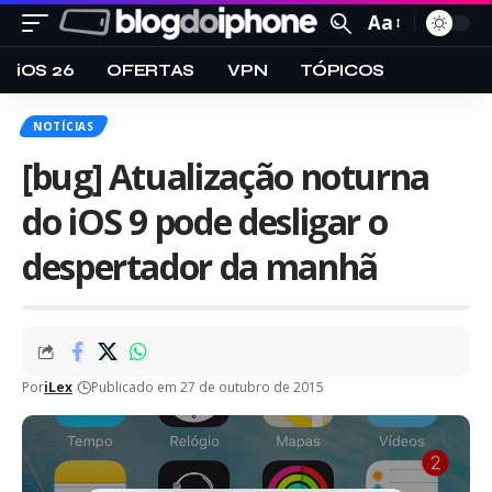
Aa
iOS 26
OFERTAS
VPN
TÓPICOS
NOTÍCIAS
[bug] Atualização noturna
do iOS 9 pode desligar o
despertador da manhã
Por
iLex
Publicado em 27 de outubro de 2015