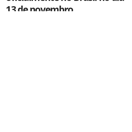
13 de novembro
Por
iLex
Publicado em 27 de outubro de 2015
A página da Apple hoje foi atualizada, com a data do