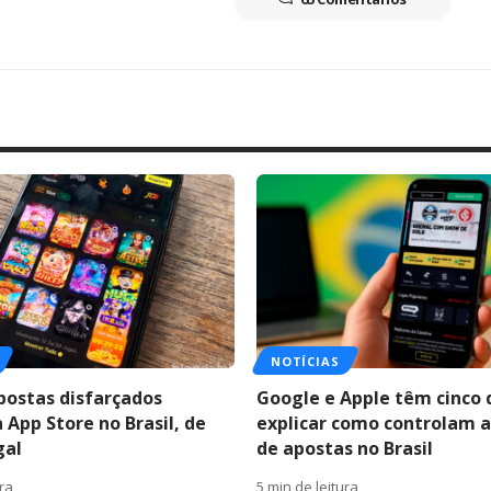
NOTÍCIAS
postas disfarçados
Google e Apple têm cinco 
 App Store no Brasil, de
explicar como controlam a
gal
de apostas no Brasil
ura
5 min de leitura