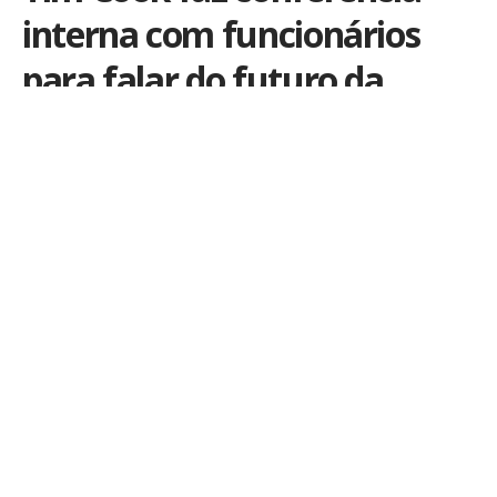
interna com funcionários
para falar do futuro da
Apple
Por
iLex
Publicado em 5 de fevereiro de 2016