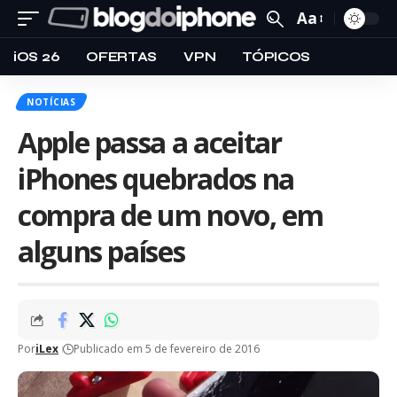
Aa
iOS 26
OFERTAS
VPN
TÓPICOS
NOTÍCIAS
Apple passa a aceitar
iPhones quebrados na
compra de um novo, em
alguns países
Por
iLex
Publicado em 5 de fevereiro de 2016