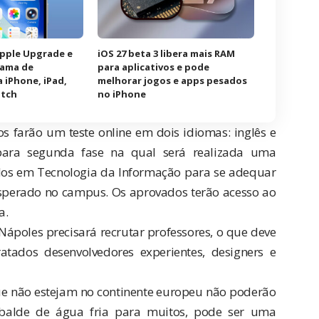
Apple Upgrade e
iOS 27 beta 3 libera mais RAM
rama de
para aplicativos e pode
 iPhone, iPad,
melhorar jogos e apps pesados
atch
no iPhone
s farão um teste online em dois idiomas: inglês e
para segunda fase na qual será realizada uma
ados em Tecnologia da Informação para se adequar
esperado no campus. Os aprovados terão acesso ao
a.
ápoles precisará recrutar professores, o que deve
atados desenvolvedores experientes, designers e
 que não estejam no continente europeu não poderão
balde de água fria para muitos, pode ser uma