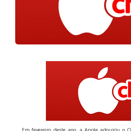
Em fevereiro deste ano, a Apple adquiriu o
C