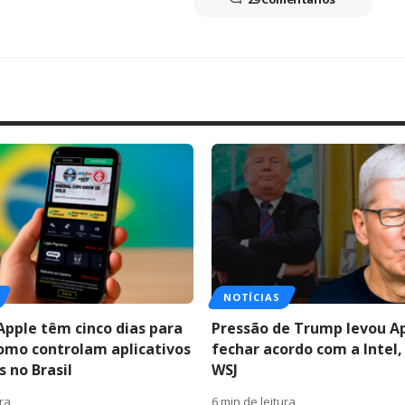
NOTÍCIAS
Apple têm cinco dias para
Pressão de Trump levou A
como controlam aplicativos
fechar acordo com a Intel,
 no Brasil
WSJ
ura
6 min de leitura