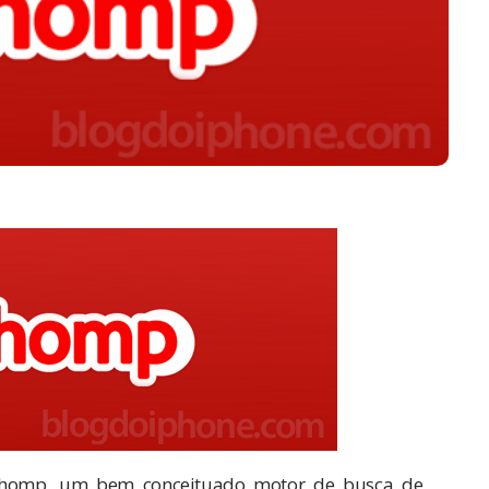
homp
, um bem conceituado motor de busca de