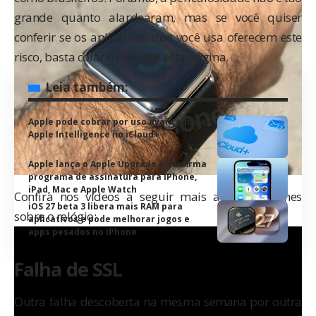
grande quanto alardearam, mas se você quiser
conferir se os aplicativos que você usa oferecem este
risco, basta colar o link dele
esta página
.
Leia também:
Apple pode cobrar por uso avançado da
Apple Intelligence no iCloud+
Apple lança o Apple Upgrade e confirma
programa de assinatura para iPhone,
iPad, Mac e Apple Watch
Confira nos vídeos a seguir mais alguns detalhes
iOS 27 beta 3 libera mais RAM para
sobre o relógio:
aplicativos e pode melhorar jogos e
apps pesados no iPhone
Falha de SSL
Outra falha descoberta na mesma semana por outra