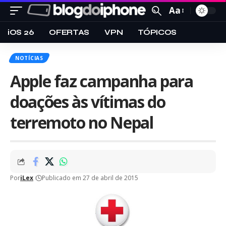
Aa
iOS 26
OFERTAS
VPN
TÓPICOS
NOTÍCIAS
Apple faz campanha para
doações às vítimas do
terremoto no Nepal
Por
iLex
Publicado em 27 de abril de 2015