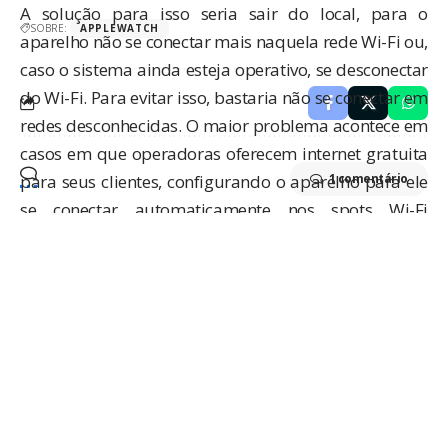
A solução para isso seria sair do local, para o
SOBRE:
APPLEWATCH
aparelho não se conectar mais naquela rede Wi-Fi ou,
caso o sistema ainda esteja operativo, se desconectar
do Wi-Fi. Para evitar isso, bastaria não se conectar em
redes desconhecidas. O maior problema acontece em
casos em que operadoras oferecem internet gratuita
para seus clientes, configurando o aparelho para ele
1 comentário
se conectar automaticamente nos spots Wi-Fi
conveniados; com isso, bastaria criar uma rede
contaminada com o mesmo nome da rede
conveniada, para que o iPhone se conectasse
automaticamente sem identificar o truque.
Como dissemos, ambos os casos são de dimensão
bem limitada, mas mesmo assim esperamos que a
Apple solucione rapidamente em uma próxima
atualização do sistema, para não permitir que isto