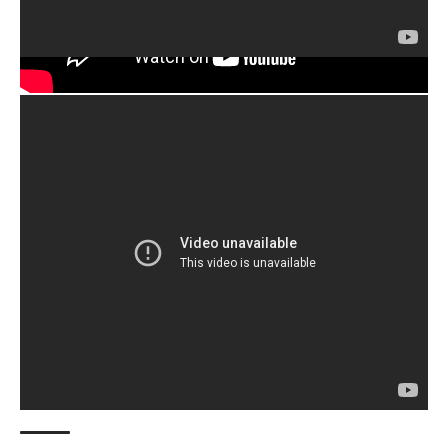
A partir da semana que vem, faremos mais testes e
experimentações com o novo produto, em solo
brasileiro. E claro, contaremos tudo para vocês aqui
no Blog e na revista iThing. Fiquem ligados! 🙂