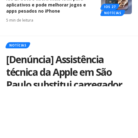
aplicativos e pode melhorar jogos e
IOS 27
apps pesados no iPhone
NOTÍCIAS
5 min de leitura
NOTÍCIAS
[Denúncia] Assistência
técnica da Apple em São
Paulo substitui carregador
na garantia por outro falso
Por
iLex
Publicado em 14 de outubro de 2013