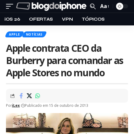
Aa
iOS 26
OFERTAS
VPN
TÓPICOS
APPLE
NOTÍCIAS
Apple contrata CEO da
Burberry para comandar as
Apple Stores no mundo
Por
iLex
Publicado em 15 de outubro de 2013