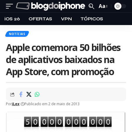
Aa
iOS 26
OFERTAS
VPN
TÓPICOS
NOTÍCIAS
Apple comemora 50 bilhões
de aplicativos baixados na
App Store, com promoção
Por
iLex
Publicado em 2 de maio de 2013