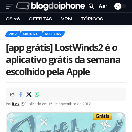
Aa
iOS 26
OFERTAS
VPN
TÓPICOS
2012
ARQUIVO
NOTÍCIAS
[app grátis] LostWinds2 é o
aplicativo grátis da semana
escolhido pela Apple
Por
iLex
Publicado em 15 de novembro de 2012