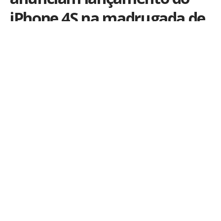
iPhone 4S na madrugada de
sexta (atualizado)
Por
iLex
Publicado em 14 de dezembro de 2011