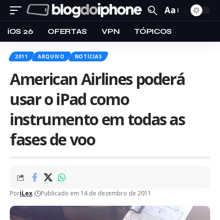
Aa
iOS 26
OFERTAS
VPN
TÓPICOS
2011
ARQUIVO
NOTÍCIAS
American Airlines poderá
usar o iPad como
instrumento em todas as
fases de voo
Por
iLex
Publicado em 14 de dezembro de 2011