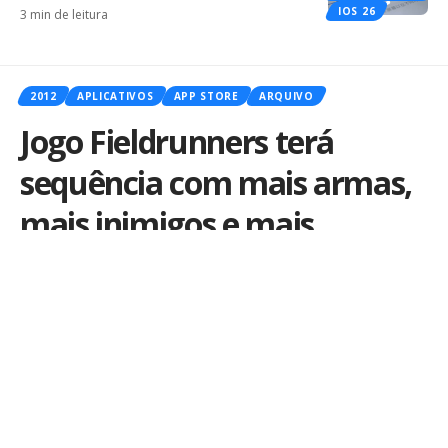
IOS 26
3 min de leitura
2012
APLICATIVOS
APP STORE
ARQUIVO
Jogo Fieldrunners terá
sequência com mais armas,
mais inimigos e mais
cenários
Por
iLex
Publicado em 22 de maio de 2012