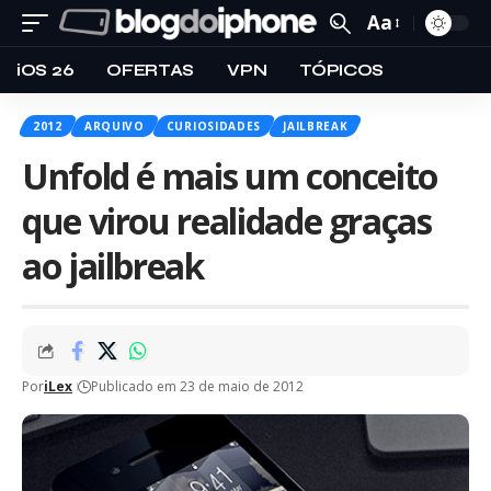
Aa
iOS 26
OFERTAS
VPN
TÓPICOS
2012
ARQUIVO
CURIOSIDADES
JAILBREAK
Unfold é mais um conceito
que virou realidade graças
ao jailbreak
Por
iLex
Publicado em 23 de maio de 2012