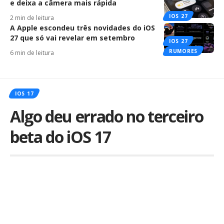
e deixa a câmera mais rápida
IOS 27
2 min de leitura
A Apple escondeu três novidades do iOS
27 que só vai revelar em setembro
IOS 27
RUMORES
6 min de leitura
IOS 17
Algo deu errado no terceiro
beta do iOS 17
Por
iLex
Publicado em 12 de julho de 2023