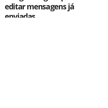
editar mensagens já
enviadas
Por
iLex
Publicado em 16 de maio de 2016
É comum às vezes cometermos erros de digitação