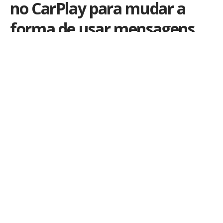
no CarPlay para mudar a
forma de usar mensagens
no carro
Por
João Pedro Costa
Publicado em 30 de março de 2026