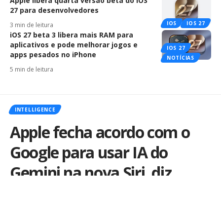
Apple libera quarta versão beta do iOS
27 para desenvolvedores
IOS
IOS 27
3 min de leitura
iOS 27 beta 3 libera mais RAM para
aplicativos e pode melhorar jogos e
IOS 27
apps pesados no iPhone
NOTÍCIAS
5 min de leitura
INTELLIGENCE
Apple fecha acordo com o
Google para usar IA do
Gemini na nova Siri, diz
rumor
Após testar modelos da Anthropic e do Google, a