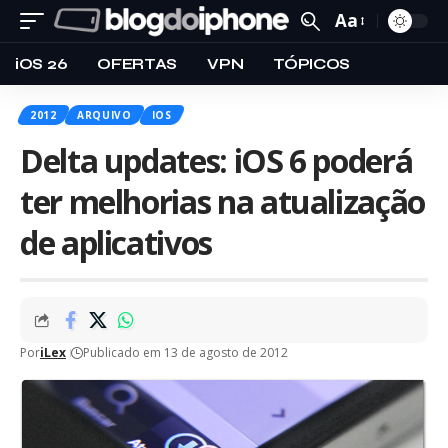
Aa
iOS 26
OFERTAS
VPN
TÓPICOS
2012
ARQUIVO
IOS
Delta updates: iOS 6 poderá
ter melhorias na atualização
de aplicativos
Por
iLex
Publicado em 13 de agosto de 2012