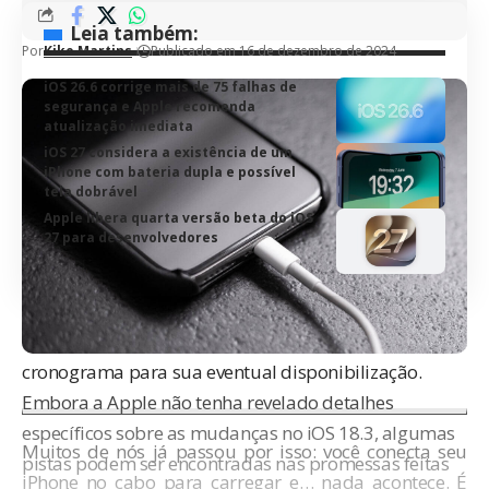
Leia também:
Por
Kiko Martins
Publicado em 16 de dezembro de 2024
iOS 26.6 corrige mais de 75 falhas de
segurança e Apple recomenda
atualização imediata
iOS 27 considera a existência de um
iPhone com bateria dupla e possível
tela dobrável
Apple libera quarta versão beta do iOS
27 para desenvolvedores
Por enquanto, a Apple ainda não liberou uma versão
beta pública, e também não foi definido um
cronograma para sua eventual disponibilização.
Embora a Apple não tenha revelado detalhes
específicos sobre as mudanças no iOS 18.3, algumas
Muitos de nós já passou por isso: você conecta seu
pistas podem ser encontradas nas promessas feitas
iPhone
no cabo para carregar e… nada acontece. É