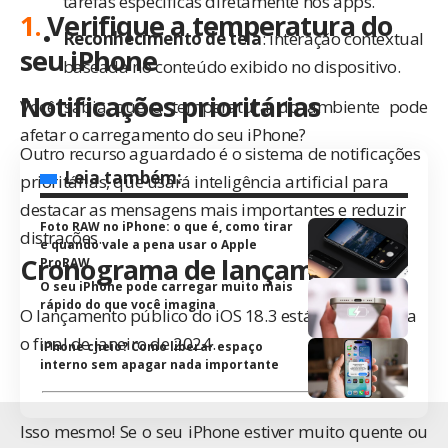
tarefas específicas diretamente nos apps.
1.
Verifique a temperatura do
Reconhecimento de tela
: interação contextual
seu iPhone
baseada no conteúdo exibido no dispositivo.
Notificações prioritárias
Você sabia que a temperatura do ambiente pode
afetar o carregamento do seu iPhone?
Outro recurso aguardado é o sistema de notificações
Leia também:
prioritárias, que usará inteligência artificial para
destacar as mensagens mais importantes e reduzir
Foto RAW no iPhone: o que é, como tirar
distrações.
e quando vale a pena usar o Apple
Cronograma de lançamento
ProRAW
O seu iPhone pode carregar muito mais
rápido do que você imagina
O lançamento público do iOS 18.3 está previsto para
o final de janeiro de 2024.
iPhone cheio? Como liberar espaço
interno sem apagar nada importante
Isso mesmo! Se o seu iPhone estiver muito quente ou