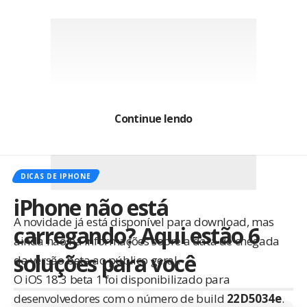
Continue lendo
DICAS DE IPHONE
iPhone não está
A novidade já está disponível para download, mas
carregando? Aqui estão 6
ainda não há informações sobre a data de chegada
soluções para você
da versão beta ao público geral.
O iOS 18.3 beta 1 foi disponibilizado para
desenvolvedores com o número de build
22D5034e
.