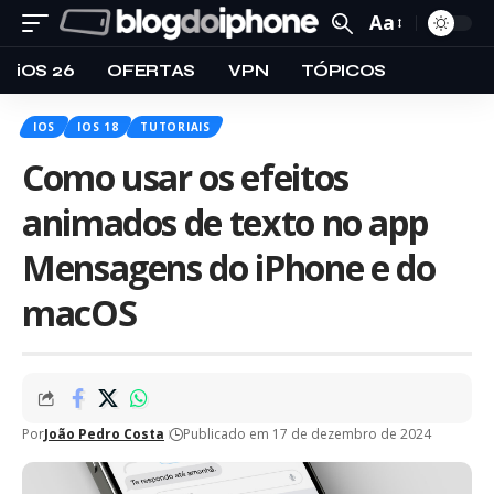
Aa
iOS 26
OFERTAS
VPN
TÓPICOS
IOS
IOS 18
TUTORIAIS
Como usar os efeitos
animados de texto no app
Mensagens do iPhone e do
macOS
Por
João Pedro Costa
Publicado em 17 de dezembro de 2024