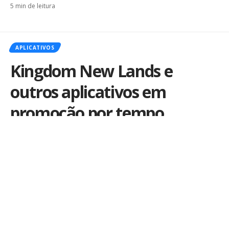
5 min de leitura
APLICATIVOS
Kingdom New Lands e
outros aplicativos em
promoção por tempo
limitado. Aproveite!
Por
iLex
Publicado em 2 de maio de 2018