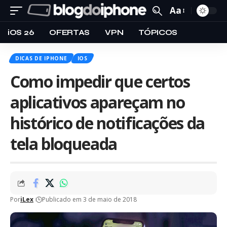
Aa
iOS 26
OFERTAS
VPN
TÓPICOS
DICAS DE IPHONE
IOS
Como impedir que certos
aplicativos apareçam no
histórico de notificações da
tela bloqueada
Por
iLex
Publicado em 3 de maio de 2018