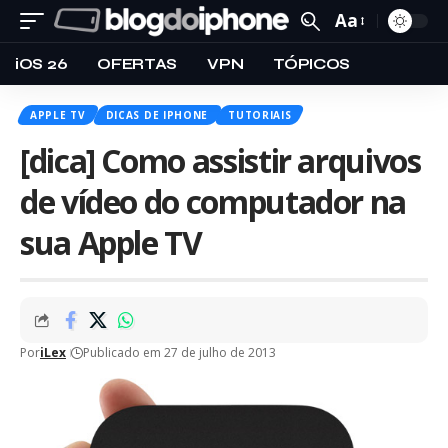
Aa
iOS 26
OFERTAS
VPN
TÓPICOS
APPLE TV
DICAS DE IPHONE
TUTORIAIS
[dica] Como assistir arquivos
de vídeo do computador na
sua Apple TV
Por
iLex
Publicado em 27 de julho de 2013