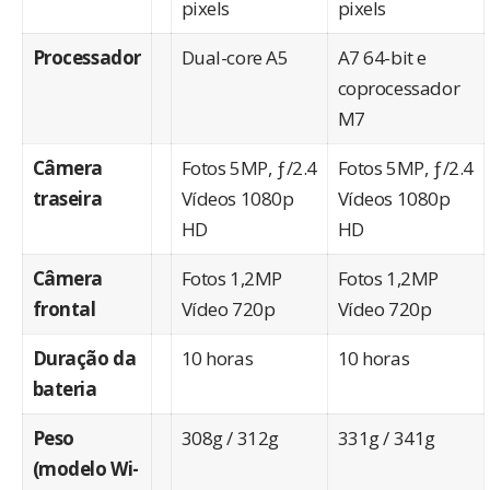
pixels
pixels
Processador
Dual-core A5
A7 64-bit e
coprocessador
M7
Câmera
Fotos 5MP, ƒ/2.4
Fotos 5MP, ƒ/2.4
traseira
Vídeos 1080p
Vídeos 1080p
HD
HD
Câmera
Fotos 1,2MP
Fotos 1,2MP
frontal
Vídeo 720p
Vídeo 720p
Duração da
10 horas
10 horas
bateria
Peso
308g / 312g
331g / 341g
(modelo Wi-