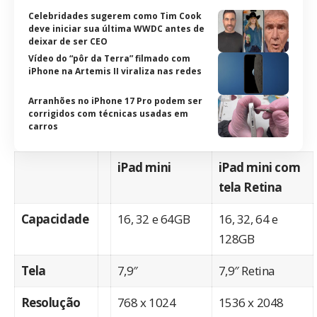
Celebridades sugerem como Tim Cook
deve iniciar sua última WWDC antes de
deixar de ser CEO
Vídeo do “pôr da Terra” filmado com
iPhone na Artemis II viraliza nas redes
Arranhões no iPhone 17 Pro podem ser
corrigidos com técnicas usadas em
carros
iPad mini
iPad mini com
tela Retina
Capacidade
16, 32 e 64GB
16, 32, 64 e
128GB
Tela
7,9″
7,9″ Retina
Resolução
768 x 1024
1536 x 2048