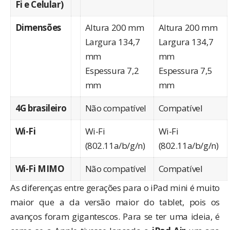
Fi e Celular)
Dimensões
Altura 200 mm
Altura 200 mm
Largura 134,7
Largura 134,7
mm
mm
Espessura 7,2
Espessura 7,5
mm
mm
4G brasileiro
Não compatível
Compatível
Wi-Fi
Wi-Fi
Wi-Fi
(802.11a/b/g/n)
(802.11a/b/g/n)
Wi-Fi MIMO
Não compatível
Compatível
As diferenças entre gerações para o iPad mini é muito
maior que a da versão maior do tablet, pois os
avanços foram gigantescos. Para se ter uma ideia, é