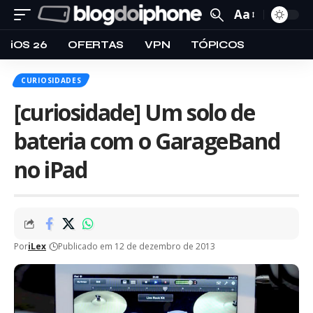
Aa
iOS 26
OFERTAS
VPN
TÓPICOS
CURIOSIDADES
[curiosidade] Um solo de
bateria com o GarageBand
no iPad
Por
iLex
Publicado em 12 de dezembro de 2013