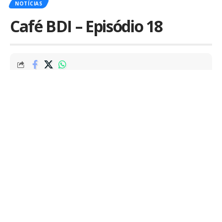
NOTÍCIAS
Café BDI – Episódio 18
Por
Marcus Mendes
Publicado em 5 de agosto de 2015
O Café BDI é um podcast diário que traz links e
notícias interessantes para deixar você bem