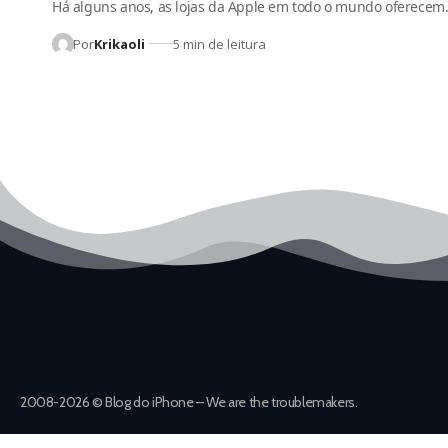
Há alguns anos, as lojas da Apple em todo o mundo oferece
Por
Krikaoli
5 min de leitura
2008-2026 © Blog do iPhone – We are the troublemakers.