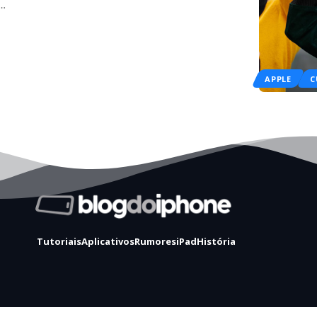
m…
APPLE
C
Tutoriais
Aplicativos
Rumores
iPad
História