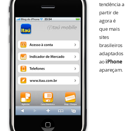
tendência a
partir de
agora é
que mais
sites
brasileiros
adaptados
ao
iPhone
apareçam.