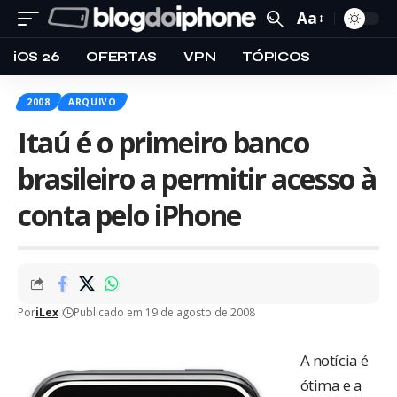
Aa
iOS 26
OFERTAS
VPN
TÓPICOS
2008
ARQUIVO
Itaú é o primeiro banco
brasileiro a permitir acesso à
conta pelo iPhone
Por
iLex
Publicado em 19 de agosto de 2008
A notícia é
ótima e a