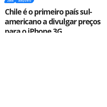
2008
ARQUIVO
Chile é o primeiro país sul-
americano a divulgar preços
para o iPhone 3G
Por
iLex
Publicado em 19 de agosto de 2008
É surpreendente que, faltando somente três dias para
o
lançamento
do
iPhone 3G
na América do Sul, as
operadoras
ainda não divulgaram os preços que
praticarão em cada país. A
Movistar
do Chile foi a
primeira, em uma reunião com a imprensa na manhã
desta terça-feira.